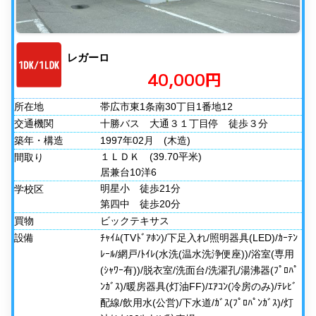
レガーロ
40,000円
所在地
帯広市東1条南30丁目1番地12
交通機関
十勝バス 大通３１丁目停 徒歩３分
築年・構造
1997年02月
(木造)
１ＬＤＫ
(39.70平米)
間取り
居兼台10洋6
明星小 徒歩21分
学校区
第四中 徒歩20分
買物
ビックテキサス
設備
ﾁｬｲﾑ(TVﾄﾞｱﾎﾝ)/下足入れ/照明器具(LED)/ｶｰﾃﾝ
ﾚｰﾙ/網戸/ﾄｲﾚ(水洗(温水洗浄便座))/浴室(専用
(ｼｬﾜｰ有))/脱衣室/洗面台/洗濯孔/湯沸器(ﾌﾟﾛﾊﾟ
ﾝｶﾞｽ)/暖房器具(灯油FF)/ｴｱｺﾝ(冷房のみ)/ﾃﾚﾋﾞ
配線/飲用水(公営)/下水道/ｶﾞｽ(ﾌﾟﾛﾊﾟﾝｶﾞｽ)/灯