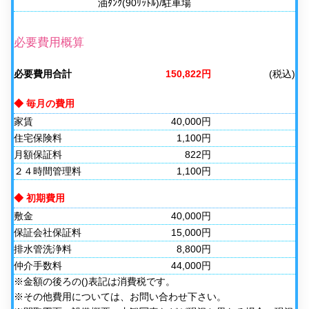
油ﾀﾝｸ(90ﾘｯﾄﾙ)/駐車場
必要費用概算
必要費用合計
150,822円
(税込)
◆ 毎月の費用
家賃
40,000円
住宅保険料
1,100円
月額保証料
822円
２４時間管理料
1,100円
◆ 初期費用
敷金
40,000円
保証会社保証料
15,000円
排水管洗浄料
8,800円
仲介手数料
44,000円
※金額の後ろの()表記は消費税です。
※その他費用については、お問い合わせ下さい。