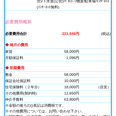
営)/下水道(公営)/ﾊﾞﾙｺﾆｰ/物置/駐車場/ｲﾝﾀｰﾈｯﾄ
(ｲﾝﾀｰﾈｯﾄ無料)
必要費用概算
必要費用合計
221,546円
(税込)
◆ 毎月の費用
家賃
58,000円
月額保証料
1,096円
◆ 初期費用
敷金
58,000円
保証会社保証料
10,000円
住宅保険料（２年分）
18,000円
（目安）
その他費用(契約時)
12,650円
仲介手数料
63,800円
※金額の後ろの()表記は消費税です。
※その他費用については、お問い合わせ下さい。