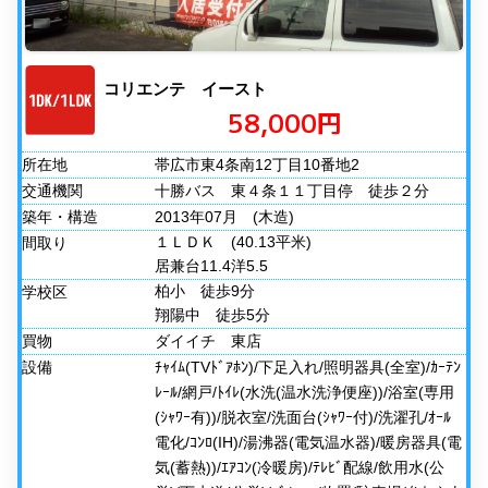
コリエンテ イースト
58,000円
所在地
帯広市東4条南12丁目10番地2
交通機関
十勝バス 東４条１１丁目停 徒歩２分
築年・構造
2013年07月
(木造)
１ＬＤＫ
(40.13平米)
間取り
居兼台11.4洋5.5
柏小 徒歩9分
学校区
翔陽中 徒歩5分
買物
ダイイチ 東店
設備
ﾁｬｲﾑ(TVﾄﾞｱﾎﾝ)/下足入れ/照明器具(全室)/ｶｰﾃﾝ
ﾚｰﾙ/網戸/ﾄｲﾚ(水洗(温水洗浄便座))/浴室(専用
(ｼｬﾜｰ有))/脱衣室/洗面台(ｼｬﾜｰ付)/洗濯孔/ｵｰﾙ
電化/ｺﾝﾛ(IH)/湯沸器(電気温水器)/暖房器具(電
気(蓄熱))/ｴｱｺﾝ(冷暖房)/ﾃﾚﾋﾞ配線/飲用水(公