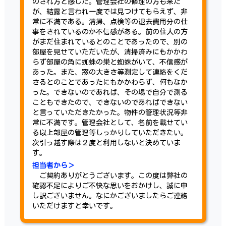
のされ方と感じた。管理会社の修理の方も来た
が、結露と言われ一度では見つけてもらえず、非
常に不満である。清掃、点検等の退去費用分の仕
事をされているのか不信感がある。前の住人の方
がまだ住まれているとのことであったので、別の
部屋を見せていただいたが、清掃済みにもかかわ
らず部屋の角に蜘蛛の巣と蜘蛛がいて、不信感が
あった。また、窓の大きさ等測定して連絡をくだ
さるとのことであったにもかかわらず、何もなか
った。できないのであれば、その場で自分で測る
こともできたので、できないのであればできない
と言っていただきたかった。物件の管理状況等非
常に不満です。管理会社として、名前を載せてい
る以上部屋の管理等しっかりしていただきたい。
次引っ越す際は２度と利用しないと決めていま
す。
担当者から＞
ご契約ありがとうございます。この度は弊社の
確認不足によりご不快な思いをおかけし、誠に申
し訳ございません。なにかございましたらご連絡
いただけますと幸いです。