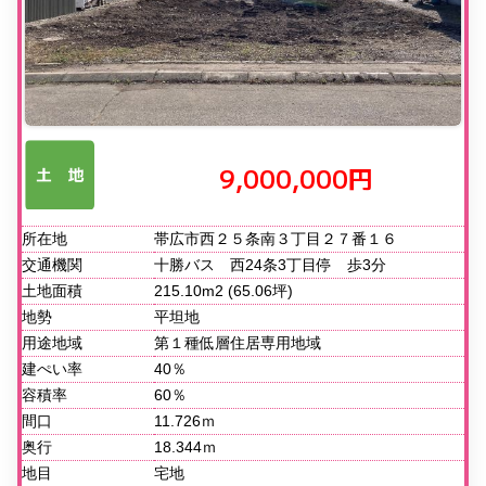
9,000,000円
所在地
帯広市西２５条南３丁目２７番１６
交通機関
十勝バス 西24条3丁目停 歩3分
土地面積
215.10m2 (65.06坪)
地勢
平坦地
用途地域
第１種低層住居専用地域
建ぺい率
40％
容積率
60％
間口
11.726ｍ
奥行
18.344ｍ
地目
宅地