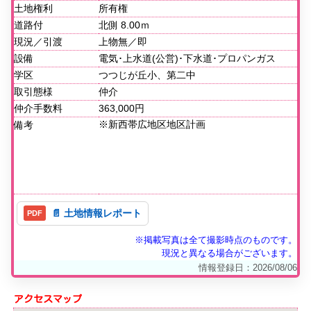
土地権利
所有権
道路付
北側 8.00ｍ
現況／引渡
上物無／即
設備
電気･上水道(公営)･下水道･プロパンガス
学区
つつじが丘小、第二中
取引態様
仲介
仲介手数料
363,000円
※新西帯広地区地区計画
備考
📄 土地情報レポート
※掲載写真は全て撮影時点のものです。
現況と異なる場合がございます。
情報登録日：2026/08/06
アクセスマップ