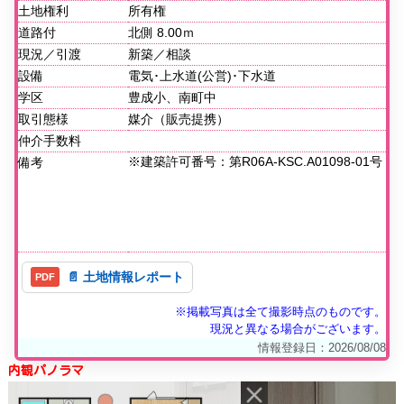
土地権利
所有権
道路付
北側 8.00ｍ
現況／引渡
新築／相談
設備
電気･上水道(公営)･下水道
学区
豊成小、南町中
取引態様
媒介（販売提携）
仲介手数料
※建築許可番号：第R06A-KSC.A01098-01号
備考
📄 土地情報レポート
※掲載写真は全て撮影時点のものです。
現況と異なる場合がございます。
情報登録日：2026/08/08
内観パノラマ