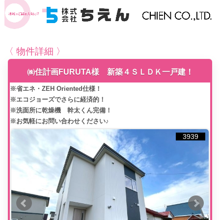
〈 物件詳細 〉
㈱住計画FURUTA様 新築４ＳＬＤＫ一戸建！
※省エネ・ZEH Oriented仕様！
※エコジョーズでさらに経済的！
※洗面所に乾燥機 幹太くん完備！
※お気軽にお問い合わせください♪
3939