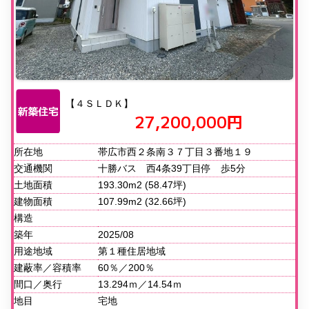
【４ＳＬＤＫ】
27,200,000円
所在地
帯広市西２条南３７丁目３番地１９
交通機関
十勝バス 西4条39丁目停 歩5分
土地面積
193.30m2 (58.47坪)
建物面積
107.99m2 (32.66坪)
構造
築年
2025/08
用途地域
第１種住居地域
建蔽率／容積率
60％／200％
間口／奥行
13.294ｍ／14.54ｍ
地目
宅地