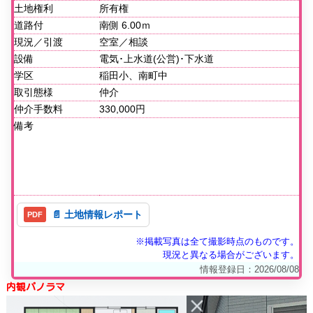
土地権利
所有権
道路付
南側 6.00ｍ
現況／引渡
空室／相談
設備
電気･上水道(公営)･下水道
学区
稲田小、南町中
取引態様
仲介
仲介手数料
330,000円
備考
📄 土地情報レポート
※掲載写真は全て撮影時点のものです。
現況と異なる場合がございます。
情報登録日：2026/08/08
内観パノラマ