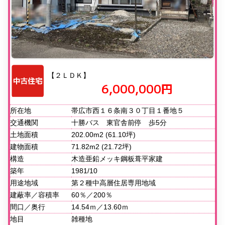
【２ＬＤＫ】
6,000,000円
所在地
帯広市西１６条南３０丁目１番地５
交通機関
十勝バス 東官舎前停 歩5分
土地面積
202.00m2 (61.10坪)
建物面積
71.82m2 (21.72坪)
構造
木造亜鉛メッキ鋼板葺平家建
築年
1981/10
用途地域
第２種中高層住居専用地域
建蔽率／容積率
60％／200％
間口／奥行
14.54ｍ／13.60ｍ
地目
雑種地