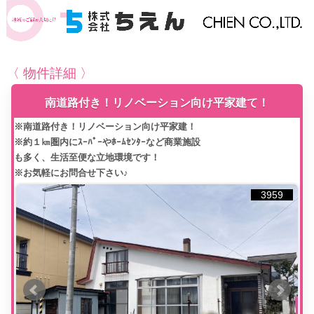
〈 物件詳細 〉
南道路付き！リノベーション向け平家建て！
※南道路付き！リノベーション向け平家建！
※約１㎞圏内にｽｰﾊﾟｰやﾎｰﾑｾﾝﾀｰなど商業施設
も多く、生活至便な立地環境です！
※お気軽にお問合せ下さい♪
3959