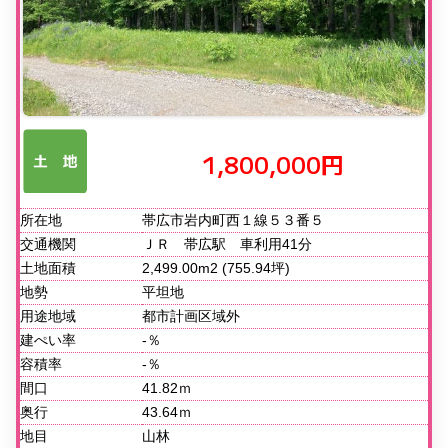
1,800,000円
所在地
帯広市岩内町西１線５３番５
交通機関
ＪＲ 帯広駅 車利用41分
土地面積
2,499.00m2 (755.94坪)
地勢
平坦地
用途地域
都市計画区域外
建ぺい率
-％
容積率
-％
間口
41.82ｍ
奥行
43.64ｍ
地目
山林