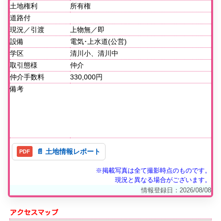
土地権利
所有権
道路付
現況／引渡
上物無／即
設備
電気･上水道(公営)
学区
清川小、清川中
取引態様
仲介
仲介手数料
330,000円
備考
📄 土地情報レポート
※掲載写真は全て撮影時点のものです。
現況と異なる場合がございます。
情報登録日：2026/08/08
アクセスマップ