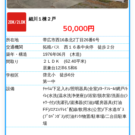
細川１棟２戸
50,000円
所在地
帯広市西16条北2丁目26番6号
交通機関
拓殖バス 西１６条中央停 徒歩２分
築年・構造
1976年06月
(木造)
２ＬＤＫ
(62.40平米)
間取り
居兼台12洋6.5和6
啓北小 徒歩6分
学校区
第一中
設備
ﾁｬｲﾑ/下足入れ/照明器具(全室)/ｶｰﾃﾝﾚｰﾙ/網戸/ﾄ
ｲﾚ(水洗(温水洗浄便座))/浴室/脱衣室/洗面台(ｼ
ｬﾜｰ付)/洗濯孔/湯沸器(灯油)/暖房器具(灯油
FF)/ｴｱｺﾝ/ﾃﾚﾋﾞ配線/飲用水(公営)/下水道/ｶﾞｽ
(ﾌﾟﾛﾊﾟﾝｶﾞｽ)/灯油ﾀﾝｸ/物置/駐車場/二台目駐車
場