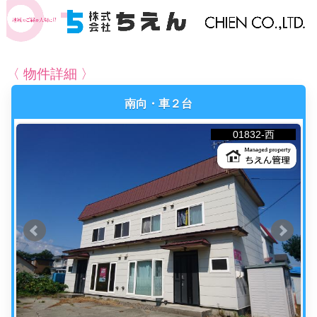
〈 物件詳細 〉
南向・車２台
01832-西