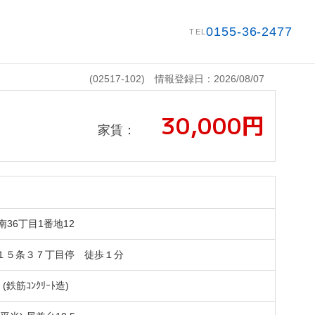
0155-36-2477
TEL
(
02517-102
)
情報登録日：2026/08/07
30,000円
家賃：
南36丁目1番地12
１５条３７丁目停 徒歩１分
鉄筋ｺﾝｸﾘｰﾄ造)