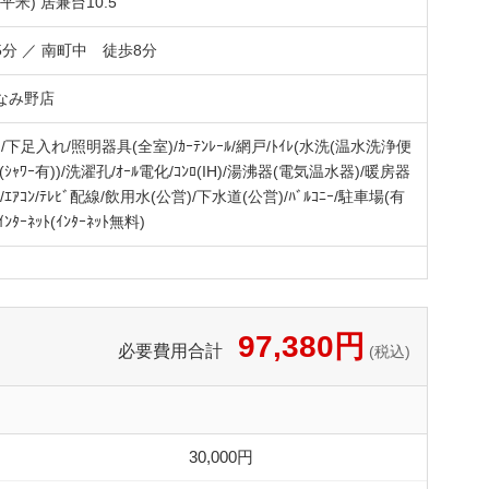
0平米)
居兼台10.5
5分
／ 南町中 徒歩8分
なみ野店
ｱﾎﾝ)/下足入れ/照明器具(全室)/ｶｰﾃﾝﾚｰﾙ/網戸/ﾄｲﾚ(水洗(温水洗浄便
(ｼｬﾜｰ有))/洗濯孔/ｵｰﾙ電化/ｺﾝﾛ(IH)/湯沸器(電気温水器)/暖房器
/ｴｱｺﾝ/ﾃﾚﾋﾞ配線/飲用水(公営)/下水道(公営)/ﾊﾞﾙｺﾆｰ/駐車場(有
ﾝﾀｰﾈｯﾄ(ｲﾝﾀｰﾈｯﾄ無料)
97,380円
必要費用合計
(税込)
30,000円