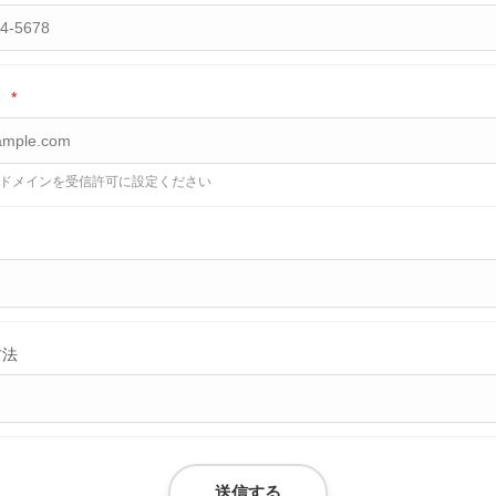
ス
*
.jp」ドメインを受信許可に設定ください
方法