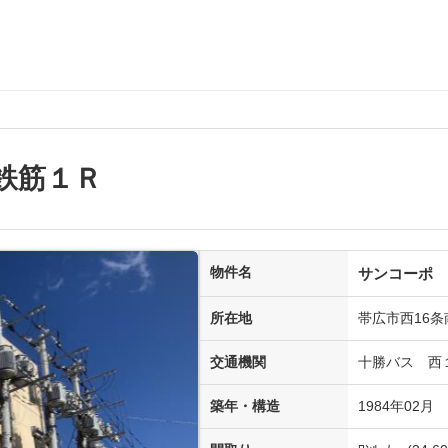
鉄筋１Ｒ
物件名
サンコーポ
所在地
帯広市西16条
交通機関
十勝バス 西
築年・構造
1984年02月
(