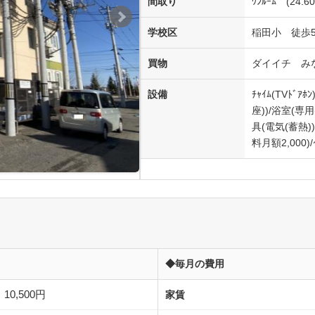
間取り
ﾜﾝﾙｰﾑ
(24.6
学校区
稲田小 徒歩
買物
ダイイチ み
設備
ﾁｬｲﾑ(TVﾄﾞ
座))/浴室(専用
具(電気(蓄熱))
料月額2,000)/ｲ
◆毎月の費用
10,500円
家賃