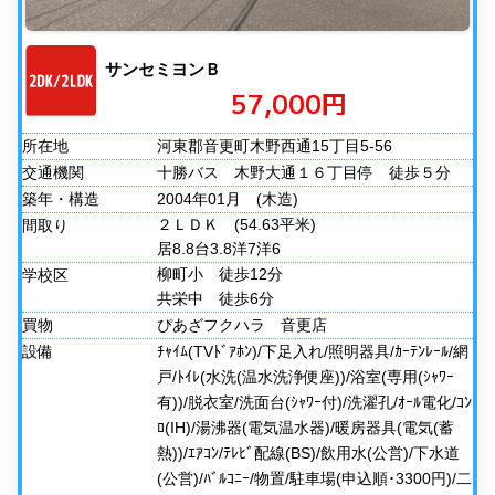
サンセミヨンＢ
57,000円
所在地
河東郡音更町木野西通15丁目5-56
交通機関
十勝バス 木野大通１６丁目停 徒歩５分
築年・構造
2004年01月
(木造)
２ＬＤＫ
(54.63平米)
間取り
居8.8台3.8洋7洋6
柳町小 徒歩12分
学校区
共栄中 徒歩6分
買物
ぴあざフクハラ 音更店
設備
ﾁｬｲﾑ(TVﾄﾞｱﾎﾝ)/下足入れ/照明器具/ｶｰﾃﾝﾚｰﾙ/網
戸/ﾄｲﾚ(水洗(温水洗浄便座))/浴室(専用(ｼｬﾜｰ
有))/脱衣室/洗面台(ｼｬﾜｰ付)/洗濯孔/ｵｰﾙ電化/ｺﾝ
ﾛ(IH)/湯沸器(電気温水器)/暖房器具(電気(蓄
熱))/ｴｱｺﾝ/ﾃﾚﾋﾞ配線(BS)/飲用水(公営)/下水道
(公営)/ﾊﾞﾙｺﾆｰ/物置/駐車場(申込順･3300円)/二