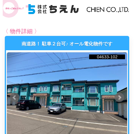
〈 物件詳細 〉
南道路！ 駐車２台可♪ オール電化物件です
04633-102