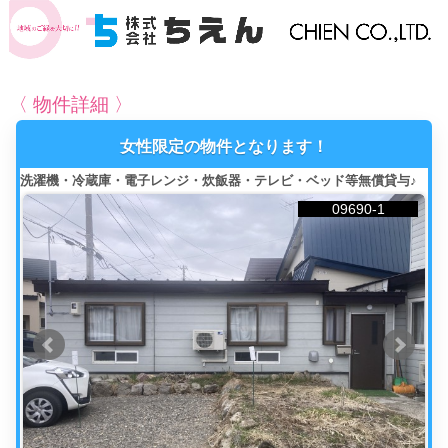
〈 物件詳細 〉
女性限定の物件となります！
洗濯機・冷蔵庫・電子レンジ・炊飯器・テレビ・ベッド等無償貸与♪
09690-1