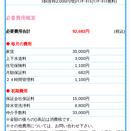
ﾄ飼育時2,000円増)/ｲﾝﾀｰﾈｯﾄ(ｲﾝﾀｰﾈｯﾄ無料)
必要費用概算
必要費用合計
92,682円
(税込)
◆ 毎月の費用
家賃
30,000円
上下水道料
3,000円
住宅保険料
1,100円
月額保証料
682円
２４時間管理料
1,100円
◆ 初期費用
保証会社保証料
15,000円
排水管洗浄料
8,800円
仲介手数料
33,000円
※金額の後ろの()表記は消費税です。
※その他費用については、お問い合わせ下さい。