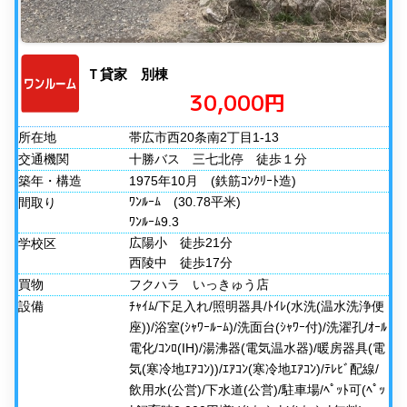
Ｔ貸家 別棟
30,000円
所在地
帯広市西20条南2丁目1-13
交通機関
十勝バス 三七北停 徒歩１分
築年・構造
1975年10月
(鉄筋ｺﾝｸﾘｰﾄ造)
ﾜﾝﾙｰﾑ
(30.78平米)
間取り
ﾜﾝﾙｰﾑ9.3
広陽小 徒歩21分
学校区
西陵中 徒歩17分
買物
フクハラ いっきゅう店
設備
ﾁｬｲﾑ/下足入れ/照明器具/ﾄｲﾚ(水洗(温水洗浄便
座))/浴室(ｼｬﾜｰﾙｰﾑ)/洗面台(ｼｬﾜｰ付)/洗濯孔/ｵｰﾙ
電化/ｺﾝﾛ(IH)/湯沸器(電気温水器)/暖房器具(電
気(寒冷地ｴｱｺﾝ))/ｴｱｺﾝ(寒冷地ｴｱｺﾝ)/ﾃﾚﾋﾞ配線/
飲用水(公営)/下水道(公営)/駐車場/ﾍﾟｯﾄ可(ﾍﾟｯ