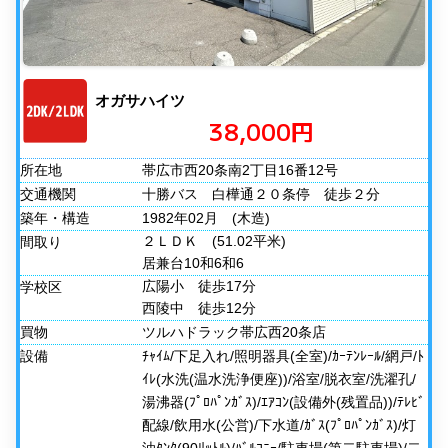
オガサハイツ
38,000円
所在地
帯広市西20条南2丁目16番12号
交通機関
十勝バス 白樺通２０条停 徒歩２分
築年・構造
1982年02月
(木造)
２ＬＤＫ
(51.02平米)
間取り
居兼台10和6和6
広陽小 徒歩17分
学校区
西陵中 徒歩12分
買物
ツルハドラック帯広西20条店
設備
ﾁｬｲﾑ/下足入れ/照明器具(全室)/ｶｰﾃﾝﾚｰﾙ/網戸/ﾄ
ｲﾚ(水洗(温水洗浄便座))/浴室/脱衣室/洗濯孔/
湯沸器(ﾌﾟﾛﾊﾟﾝｶﾞｽ)/ｴｱｺﾝ(設備外(残置品))/ﾃﾚﾋﾞ
配線/飲用水(公営)/下水道/ｶﾞｽ(ﾌﾟﾛﾊﾟﾝｶﾞｽ)/灯
油ﾀﾝｸ(90ﾘｯﾄﾙ)/ﾊﾞﾙｺﾆｰ/駐車場(第二駐車場)/二