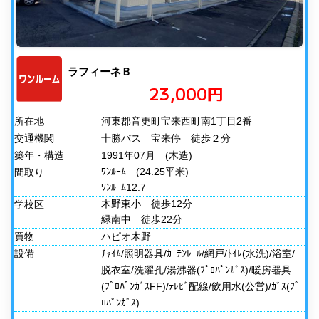
ラフィーネＢ
23,000円
所在地
河東郡音更町宝来西町南1丁目2番
交通機関
十勝バス 宝来停 徒歩２分
築年・構造
1991年07月
(木造)
ﾜﾝﾙｰﾑ
(24.25平米)
間取り
ﾜﾝﾙｰﾑ12.7
木野東小 徒歩12分
学校区
緑南中 徒歩22分
買物
ハピオ木野
設備
ﾁｬｲﾑ/照明器具/ｶｰﾃﾝﾚｰﾙ/網戸/ﾄｲﾚ(水洗)/浴室/
脱衣室/洗濯孔/湯沸器(ﾌﾟﾛﾊﾟﾝｶﾞｽ)/暖房器具
(ﾌﾟﾛﾊﾟﾝｶﾞｽFF)/ﾃﾚﾋﾞ配線/飲用水(公営)/ｶﾞｽ(ﾌﾟ
ﾛﾊﾟﾝｶﾞｽ)